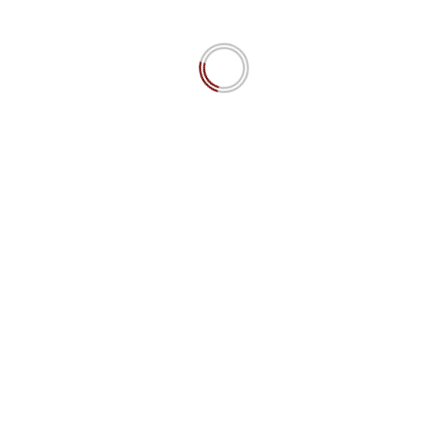
Le meilleur des Mondes du Biohacking lite
Katja Rausch
April 18, 2021
YOU MAY HAVE MISSED