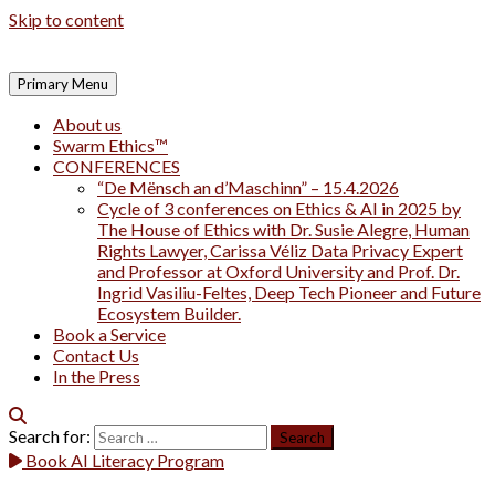
Skip to content
Primary Menu
About us
Swarm Ethics™
CONFERENCES
“De Mënsch an d’Maschinn” – 15.4.2026
Cycle of 3 conferences on Ethics & AI in 2025 by
The House of Ethics with Dr. Susie Alegre, Human
Rights Lawyer, Carissa Véliz Data Privacy Expert
and Professor at Oxford University and Prof. Dr.
Ingrid Vasiliu-Feltes, Deep Tech Pioneer and Future
Ecosystem Builder.
Book a Service
Contact Us
In the Press
Search for:
Book AI Literacy Program