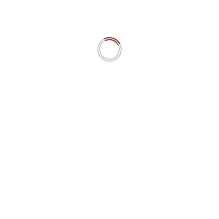
La Base Culturelle des Choix Éthiques
“Questo articolo è stato tradotto in maniera automatica —
Cet article a été traduit automatiquement”