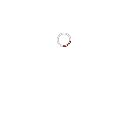
KATJA
RAUSCH
Pour tout renseignement, svp contactez
katja.rausch@houseofethics.com
Domaines d’Expertises
Data Ethics
AI Ethics
Computer Ethics
IT Literacy
ESG/Ethics
YOU MAY HAVE MISSED