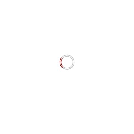
De Mënsch a d’Maschinn 15.4 IPW