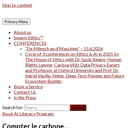
Skip to content
Primary Menu
About us
Swarm Ethics™
CONFERENCES
“De Mënsch an d’Maschinn” – 15.4.2026
Cycle of 3 conferences on Ethics & AI in 2025 by
The House of Ethics with Dr. Susie Alegre, Human
Rights Lawyer, Carissa Véliz Data Privacy Expert
and Professor at Oxford University and Prof. Dr.
Ingrid Vasiliu-Feltes, Deep Tech Pioneer and Future
Ecosystem Builder.
Book a Service
Contact Us
In the Press
Search for:
Book AI Literacy Program
Compter le carbone…